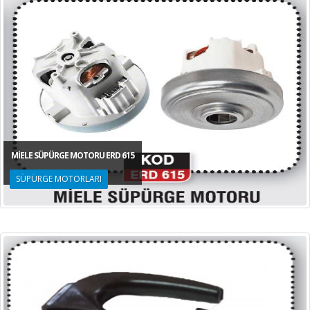
MİELE SÜPÜRGE MOTORU ERD 615
SÜPÜRGE MOTORLARI