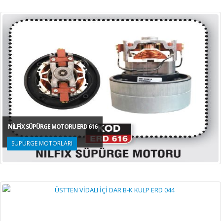
NİLFİX SÜPÜRGE MOTORU ERD 616
SÜPÜRGE MOTORLARI