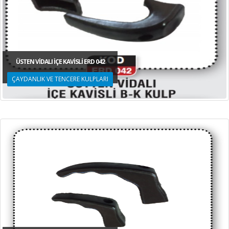
ÜSTEN VİDALI İÇE KAVİSLİ ERD 042
ÇAYDANLIK VE TENCERE KULPLARI