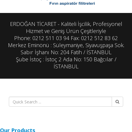
ERDOĞAN TİCARET - Kaliteli İşcilik, Profesyonel
Hizmet ve Geniş Ürün Çeşitleriyle
Phone: 0212 511 03 94 Fax: 0212 512 83 62
Merkez Eminönü : Süleymaniye, Siyavuşpaşa Sok.
Sabır İşhanı No: 204 Fatih / İSTANBUL
Şube İstoç : İstoç 2 Ada No: 150 Bağcılar /
İSTANBUL
Our Products