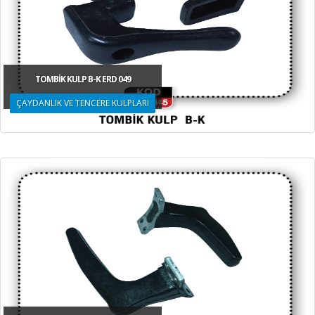
TOMBİK KULP B-K ERD 049
ÇAYDANLIK VE TENCERE KULPLARI