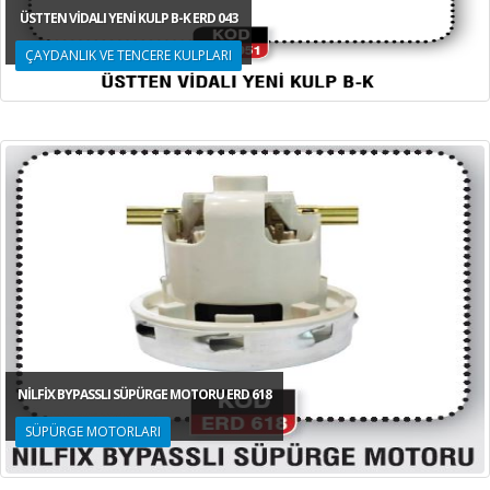
ÜSTTEN VİDALI YENİ KULP B-K ERD 043
ÇAYDANLIK VE TENCERE KULPLARI
NİLFİX BYPASSLI SÜPÜRGE MOTORU ERD 618
SÜPÜRGE MOTORLARI