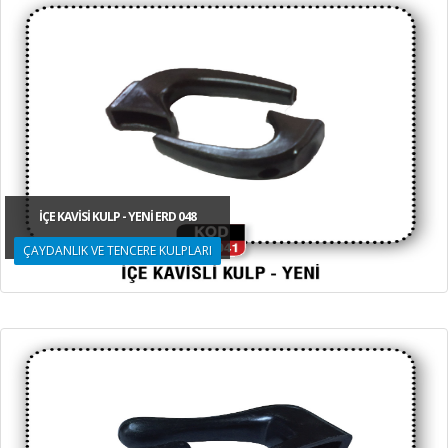
İÇE KAVİSİ KULP - YENİ ERD 048
ÇAYDANLIK VE TENCERE KULPLARI