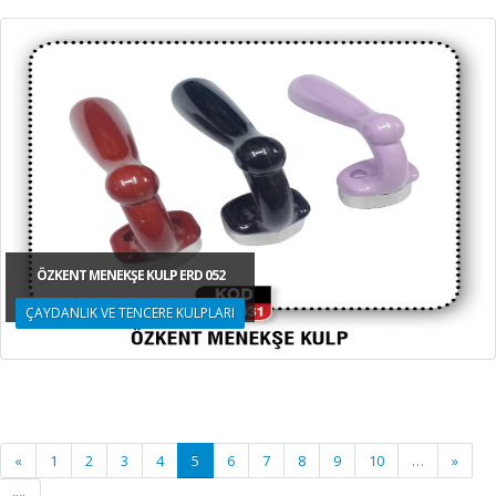
ÖZKENT MENEKŞE KULP ERD 052
ÇAYDANLIK VE TENCERE KULPLARI
«
1
2
3
4
5
6
7
8
9
10
…
»