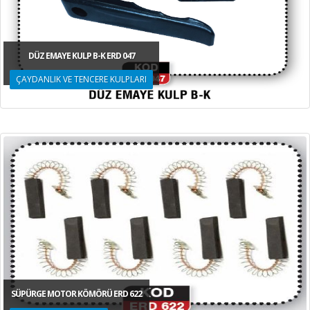
DÜZ EMAYE KULP B-K ERD 047
ÇAYDANLIK VE TENCERE KULPLARI
SÜPÜRGE MOTOR KÖMÖRÜ ERD 622