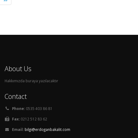
»»
About Us
Hakkımızda buraya yazılacaktır
Contact
Phone:
0535 403 86 81
Fax:
0212 512 83 62
Email:
bilgi@erdoganbakalit.com