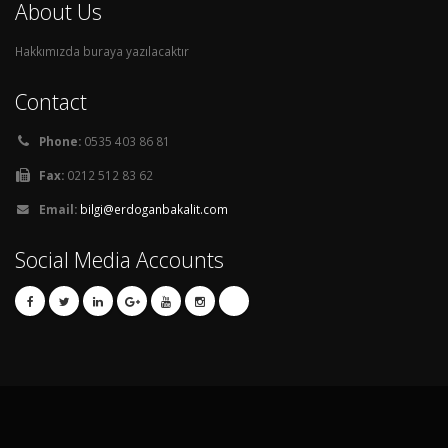
About Us
Hakkımızda buraya yazılacaktır
Contact
Phone:
0535 403 86 81
Fax:
0212 512 83 62
Email:
bilgi@erdoganbakalit.com
Social Media Accounts