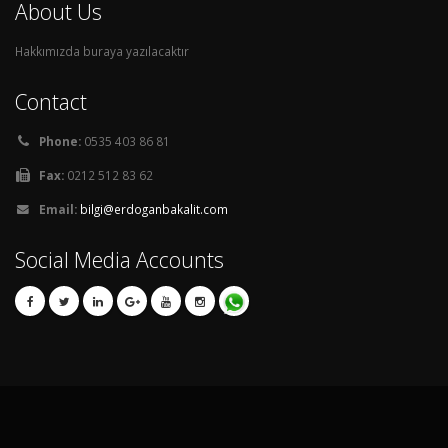
About Us
Hakkımızda buraya yazılacaktır
Contact
Phone:
0535 403 86 81
Fax:
0212 512 83 62
Email:
bilgi@erdoganbakalit.com
Social Media Accounts