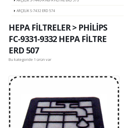
ARÇELİK S-7440-A HEPA FİLİTRE ERD 573
ARÇELİK S-7432 ERD 574
HEPA FİLTRELER > PHİLİPS
FC-9331-9332 HEPA FİLTRE
ERD 507
Bu kategoride 1 ürün var