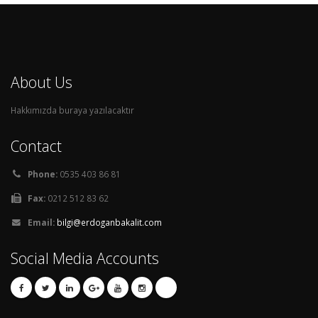
About Us
Hakkımızda buraya yazılacaktır
Contact
Phone:
0535 403 86 81
Fax:
0212 512 83 62
Email:
bilgi@erdoganbakalit.com
Social Media Accounts