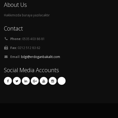
About Us
Hakkımızda buraya yazılacaktır
Contact
Phone:
0535 403 86 81
Fax:
0212 512 83 62
Email:
bilgi@erdoganbakalit.com
Social Media Accounts