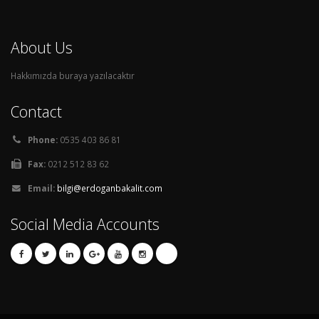
About Us
Hakkımızda buraya yazılacaktır
Contact
Phone:
0535 403 86 81
Fax:
0212 512 83 62
Email:
bilgi@erdoganbakalit.com
Social Media Accounts