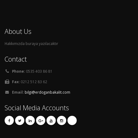
About Us
Hakkımızda buraya yazılacaktır
Contact
Phone:
0535 403 86 81
Fax:
0212 512 83 62
Email:
bilgi@erdoganbakalit.com
Social Media Accounts