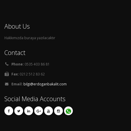
About Us
Hakkımızda buraya yazılacaktır
Contact
Phone:
0535 403 86 81
Fax:
0212 512 83 62
Email:
bilgi@erdoganbakalit.com
Social Media Accounts