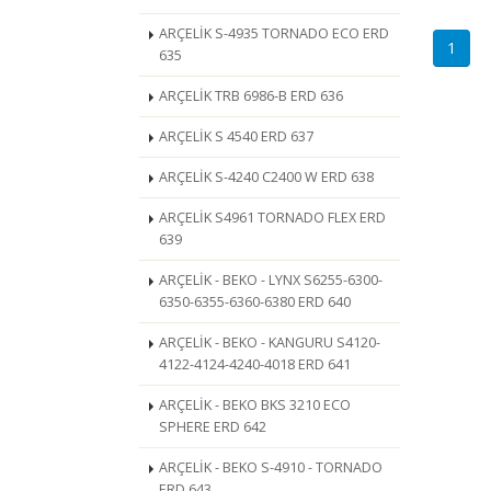
ARÇELİK S-4935 TORNADO ECO ERD
1
635
ARÇELİK TRB 6986-B ERD 636
ARÇELİK S 4540 ERD 637
ARÇELİK S-4240 C2400 W ERD 638
ARÇELİK S4961 TORNADO FLEX ERD
639
ARÇELİK - BEKO - LYNX S6255-6300-
6350-6355-6360-6380 ERD 640
ARÇELİK - BEKO - KANGURU S4120-
4122-4124-4240-4018 ERD 641
ARÇELİK - BEKO BKS 3210 ECO
SPHERE ERD 642
ARÇELİK - BEKO S-4910 - TORNADO
ERD 643