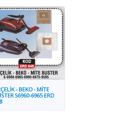
ÇELİK - BEKO - MİTE
STER S6960-6965 ERD
8