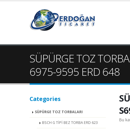
SÜPÜRGE TOZ TORBALA
6975-9595 ERD 648
SÜ
Categories
S6
SÜPÜRGE TOZ TORBALARI
Bu ka
BSCH G TİPİ BEZ TORBA ERD 623