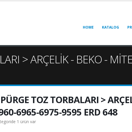
HOME
KATALOG
P
RI > ARÇELİK - BEKO - MİT
PÜRGE TOZ TORBALARI > ARÇELİ
960-6965-6975-9595 ERD 648
tegoride 1 ürün var