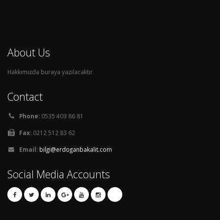
About Us
Hakkımızda buraya yazılacaktır
Contact
Phone:
0535 403 86 81
Fax:
0212 512 83 62
Email:
bilgi@erdoganbakalit.com
Social Media Accounts