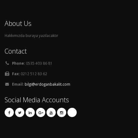
About Us
Hakkımızda buraya yazılacaktır
Contact
Phone:
0535 403 86 81
Fax:
0212 512 83 62
Email:
bilgi@erdoganbakalit.com
Social Media Accounts