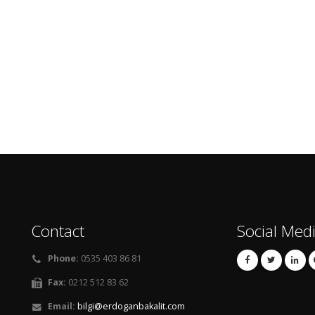
Contact
Social Med
Phone:
0535 403 86 81
Fax:
0212 512 83 62
Email:
bilgi@erdoganbakalit.com