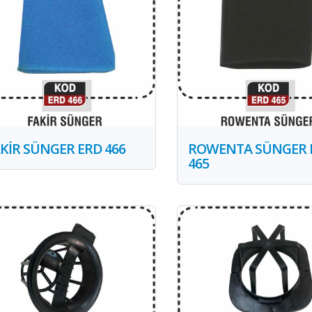
KİR SÜNGER ERD 466
ROWENTA SÜNGER 
465