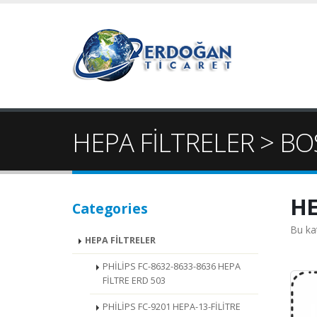
HEPA FİLTRELER > B
HE
Categories
Bu ka
HEPA FİLTRELER
PHİLİPS FC-8632-8633-8636 HEPA
FİLTRE ERD 503
PHİLİPS FC-9201 HEPA-13-FİLİTRE