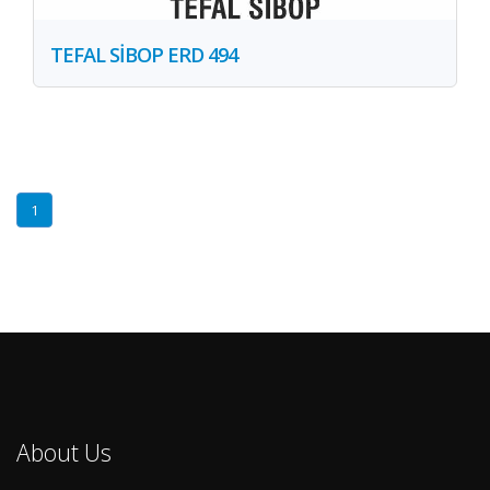
TEFAL SİBOP ERD 494
1
About Us