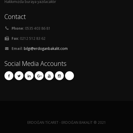
Hakkımızda buraya yazılacaktır
Contact
Phone:
0535 403 86 81
Fax:
0212 512 83 62
Email:
bilgi@erdoganbakalit.com
Social Media Accounts
ERDOĞAN TİCARET - ERDOĞAN BAKALİT ® 2021