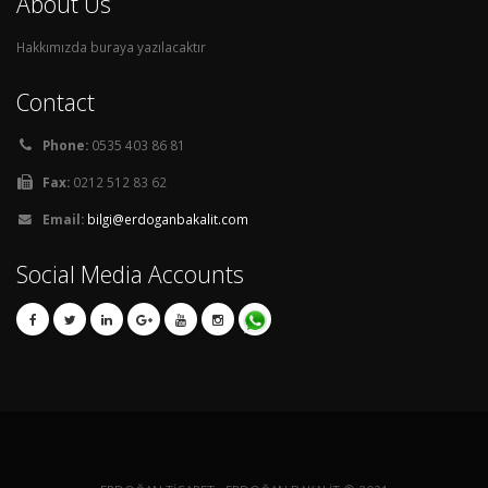
About Us
Hakkımızda buraya yazılacaktır
Contact
Phone:
0535 403 86 81
Fax:
0212 512 83 62
Email:
bilgi@erdoganbakalit.com
Social Media Accounts