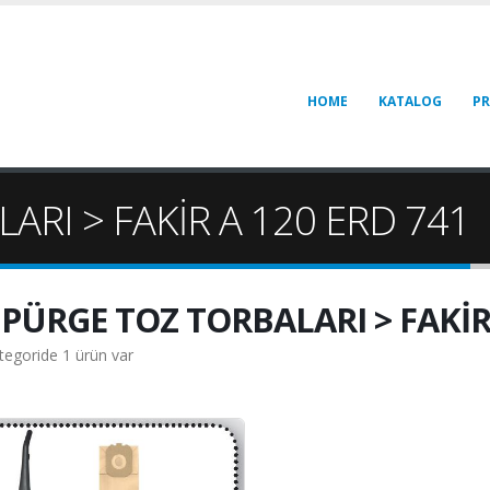
HOME
KATALOG
P
RI > FAKİR A 120 ERD 741
PÜRGE TOZ TORBALARI > FAKİR 
tegoride 1 ürün var