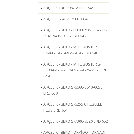
ARÇELİK TRB 3982-A ERD 645
ARÇELİK S-4925-A ERD 646
ARÇELİK - BEKO - ELEKTRONİK S-911-
9541-9415-9535 ERD 647
ARÇELİK - BEKO - MİTE BUSTER
S6960-6965-6975-9595 ERD 648
ARÇELİK - BEKO - MİTE BUSTER S-
6380-6470-6550-6570-9525-9565 ERD
649
ARÇELİK - BEKO S-6660-6640-6650
ERD 650
ARÇELİK - BEKO S-6255 C REBELLE
PLUS ERD 651
ARÇELİK - BEKO S-7300-7320 ERD 652
ARÇELİK - BEKO TORPİDO-TORNADI