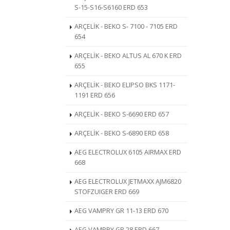
S-15-S16-S6160 ERD 653
ARÇELİK - BEKO S- 7100 - 7105 ERD
654
ARÇELİK - BEKO ALTUS AL 670 K ERD
655
ARÇELİK - BEKO ELIPSO BKS 1171-
1191 ERD 656
ARÇELİK - BEKO S-6690 ERD 657
ARÇELİK - BEKO S-6890 ERD 658
AEG ELECTROLUX 6105 AIRMAX ERD
668
AEG ELECTROLUX JETMAXX AJM6820
STOFZUIGER ERD 669
AEG VAMPRY GR 11-13 ERD 670
AEG VAMPRY GR 28 ERD 667