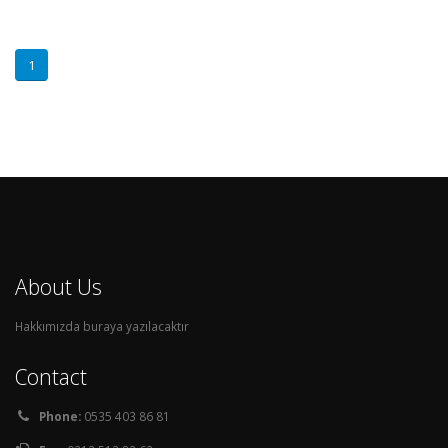
1
About Us
Hakkımızda buraya yazılacaktır
Contact
Phone:
0535 403 86 81