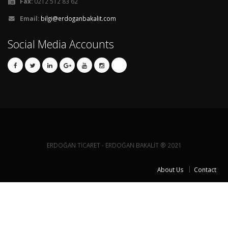
Fax:
0212 512 83 62
Email:
bilgi@erdoganbakalit.com
Social Media Accounts
ERDOĞAN TİCARET - ERDOĞAN BAKALİT ® 2021
About Us
Contact