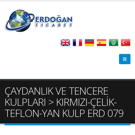
ÇAYDANLIK VE TENCERE
KULPLARI > KIRMIZI-ÇELİK-
TEFLON-YAN KULP ERD 079