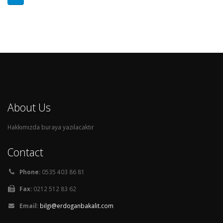
About Us
Hakkımızda buraya yazılacaktır
Contact
Phone:
0535 403 86 81
Fax:
0212 512 83 62
Email:
bilgi@erdoganbakalit.com