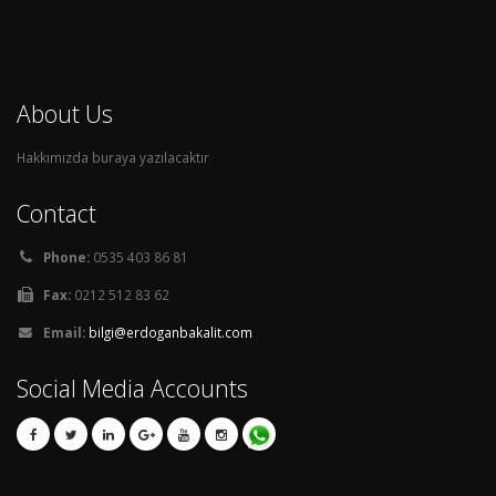
About Us
Hakkımızda buraya yazılacaktır
Contact
Phone:
0535 403 86 81
Fax:
0212 512 83 62
Email:
bilgi@erdoganbakalit.com
Social Media Accounts