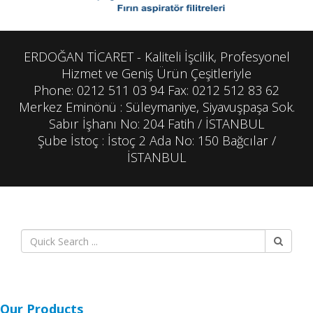
ERDOĞAN TİCARET - Kaliteli İşcilik, Profesyonel
Hizmet ve Geniş Ürün Çeşitleriyle
Phone: 0212 511 03 94 Fax: 0212 512 83 62
Merkez Eminönü : Süleymaniye, Siyavuşpaşa Sok.
Sabır İşhanı No: 204 Fatih / İSTANBUL
Şube İstoç : İstoç 2 Ada No: 150 Bağcılar /
İSTANBUL
Our Products