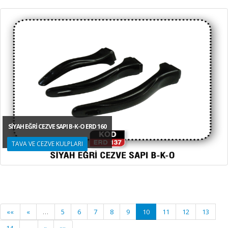
SİYAH EĞRİ CEZVE SAPI B-K-O ERD 160
TAVA VE CEZVE KULPLARI
««
«
…
5
6
7
8
9
10
11
12
13