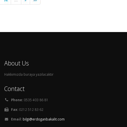
14
…
»
»»
About Us
Hakkımızda buraya yazılacaktır
Contact
Phone:
0535 403 86 81
Fax:
0212 512 83 62
Email:
bilgi@erdoganbakalit.com