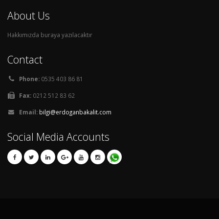
About Us
Hakkımızda buraya yazılacaktır
Contact
Phone:
0535 403 86 81
Fax:
0212 512 83 62
Email:
bilgi@erdoganbakalit.com
Social Media Accounts