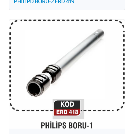
PHİLİPD BORU-2 ERD 419