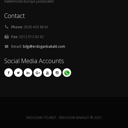
Hakkımızda buraya yazılacaktır
Contact
Phone:
0535 403 86 81
Fax:
0212 512 83 62
Email:
bilgi@erdoganbakalit.com
Social Media Accounts
ERDOĞAN TİCARET - ERDOĞAN BAKALİT ® 2021