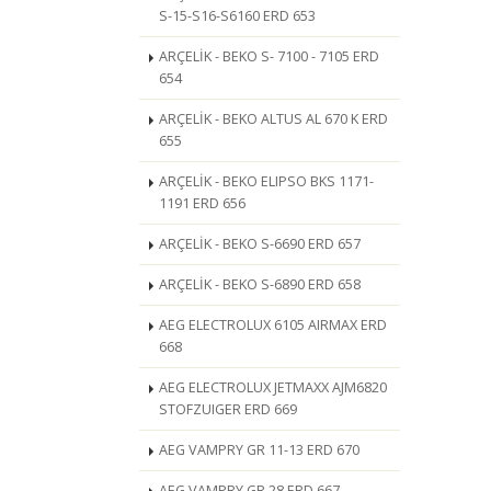
S-15-S16-S6160 ERD 653
ARÇELİK - BEKO S- 7100 - 7105 ERD
654
ARÇELİK - BEKO ALTUS AL 670 K ERD
655
ARÇELİK - BEKO ELIPSO BKS 1171-
1191 ERD 656
ARÇELİK - BEKO S-6690 ERD 657
ARÇELİK - BEKO S-6890 ERD 658
AEG ELECTROLUX 6105 AIRMAX ERD
668
AEG ELECTROLUX JETMAXX AJM6820
STOFZUIGER ERD 669
AEG VAMPRY GR 11-13 ERD 670
AEG VAMPRY GR 28 ERD 667