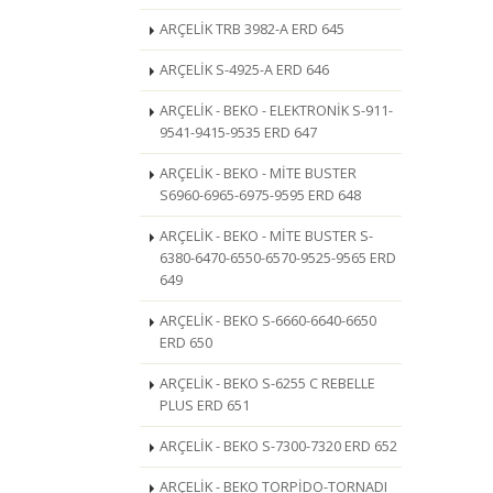
ARÇELİK TRB 3982-A ERD 645
ARÇELİK S-4925-A ERD 646
ARÇELİK - BEKO - ELEKTRONİK S-911-
9541-9415-9535 ERD 647
ARÇELİK - BEKO - MİTE BUSTER
S6960-6965-6975-9595 ERD 648
ARÇELİK - BEKO - MİTE BUSTER S-
6380-6470-6550-6570-9525-9565 ERD
649
ARÇELİK - BEKO S-6660-6640-6650
ERD 650
ARÇELİK - BEKO S-6255 C REBELLE
PLUS ERD 651
ARÇELİK - BEKO S-7300-7320 ERD 652
ARÇELİK - BEKO TORPİDO-TORNADI