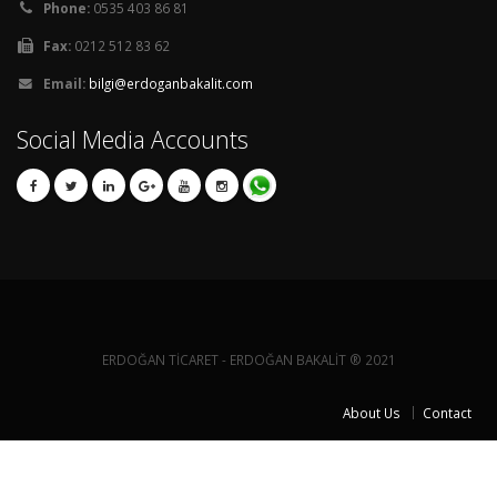
Phone:
0535 403 86 81
Fax:
0212 512 83 62
Email:
bilgi@erdoganbakalit.com
Social Media Accounts
ERDOĞAN TİCARET - ERDOĞAN BAKALİT ® 2021
About Us
Contact