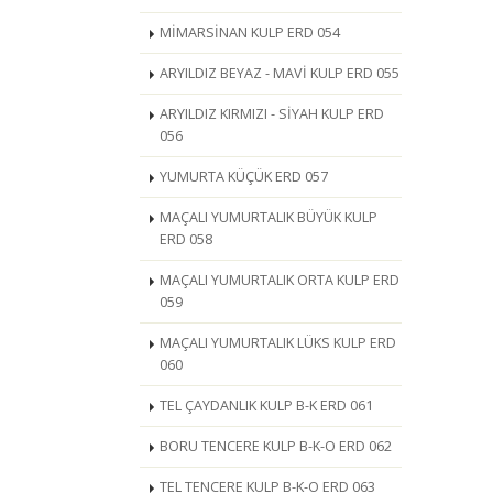
MİMARSİNAN KULP ERD 054
ARYILDIZ BEYAZ - MAVİ KULP ERD 055
ARYILDIZ KIRMIZI - SİYAH KULP ERD
056
YUMURTA KÜÇÜK ERD 057
MAÇALI YUMURTALIK BÜYÜK KULP
ERD 058
MAÇALI YUMURTALIK ORTA KULP ERD
059
MAÇALI YUMURTALIK LÜKS KULP ERD
060
TEL ÇAYDANLIK KULP B-K ERD 061
BORU TENCERE KULP B-K-O ERD 062
TEL TENCERE KULP B-K-O ERD 063