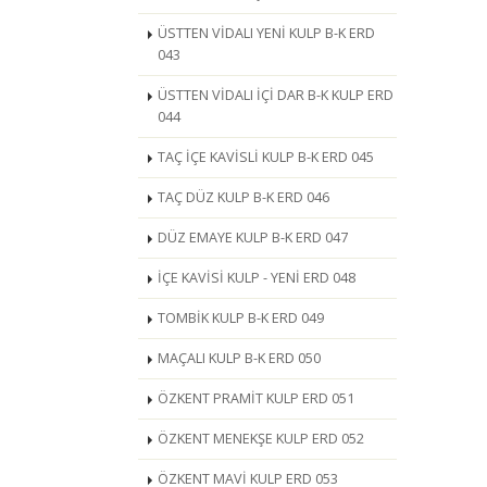
ÜSTTEN VİDALI YENİ KULP B-K ERD
043
ÜSTTEN VİDALI İÇİ DAR B-K KULP ERD
044
TAÇ İÇE KAVİSLİ KULP B-K ERD 045
TAÇ DÜZ KULP B-K ERD 046
DÜZ EMAYE KULP B-K ERD 047
İÇE KAVİSİ KULP - YENİ ERD 048
TOMBİK KULP B-K ERD 049
MAÇALI KULP B-K ERD 050
ÖZKENT PRAMİT KULP ERD 051
ÖZKENT MENEKŞE KULP ERD 052
ÖZKENT MAVİ KULP ERD 053