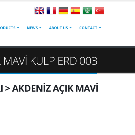
RODUCTS
NEWS
ABOUT US
CONTACT
 MAVİ KULP ERD 003
 > AKDENİZ AÇIK MAVİ