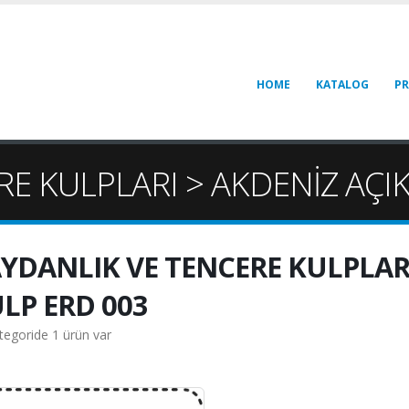
HOME
KATALOG
P
E KULPLARI > AKDENİZ AÇIK
YDANLIK VE TENCERE KULPLARI
LP ERD 003
tegoride 1 ürün var