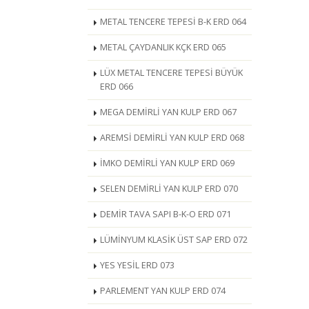
METAL TENCERE TEPESİ B-K ERD 064
METAL ÇAYDANLIK KÇK ERD 065
LÜX METAL TENCERE TEPESİ BÜYÜK
ERD 066
MEGA DEMİRLİ YAN KULP ERD 067
AREMSİ DEMİRLİ YAN KULP ERD 068
İMKO DEMİRLİ YAN KULP ERD 069
SELEN DEMİRLİ YAN KULP ERD 070
DEMİR TAVA SAPI B-K-O ERD 071
LÜMİNYUM KLASİK ÜST SAP ERD 072
YES YESİL ERD 073
PARLEMENT YAN KULP ERD 074