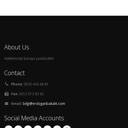
About Us
Hakkımızda buraya yazılacaktır
Contact
Phone:
0535 403 86 81
Fax:
0212 512 83 62
Email:
bilgi@erdoganbakalit.com
Social Media Accounts