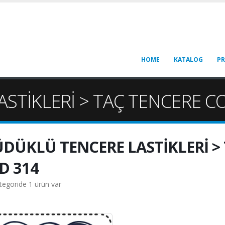
HOME
KATALOG
P
STİKLERİ > TAÇ TENCERE C
DÜKLÜ TENCERE LASTİKLERİ >
D 314
tegoride 1 ürün var