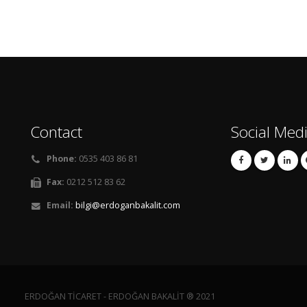
Contact
Social Med
Phone:
0535 403 86 81
Fax:
0212 512 83 62
Email:
bilgi@erdoganbakalit.com
ERDOĞAN TİCARET - ERDOĞAN BAKALİT ® 2021