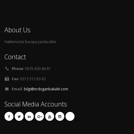
About Us
Hakkımızda buraya yazılacaktır
Contact
Phone:
0535 403 86 81
Fax:
0212 512 83 62
Email:
bilgi@erdoganbakalit.com
Social Media Accounts