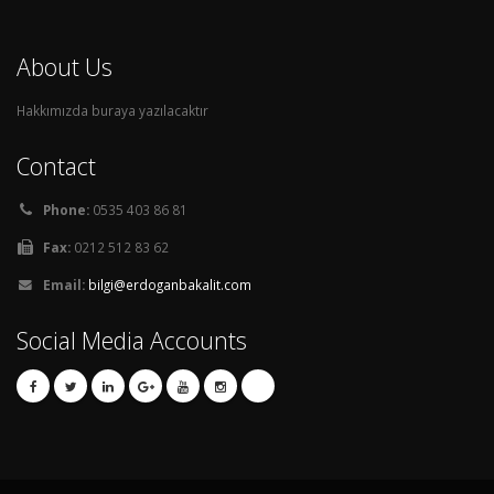
About Us
Hakkımızda buraya yazılacaktır
Contact
Phone:
0535 403 86 81
Fax:
0212 512 83 62
Email:
bilgi@erdoganbakalit.com
Social Media Accounts