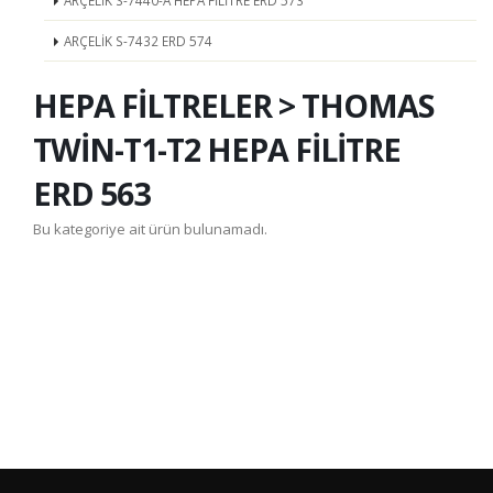
ARÇELİK S-7440-A HEPA FİLİTRE ERD 573
ARÇELİK S-7432 ERD 574
HEPA FİLTRELER > THOMAS
TWİN-T1-T2 HEPA FİLİTRE
ERD 563
Bu kategoriye ait ürün bulunamadı.