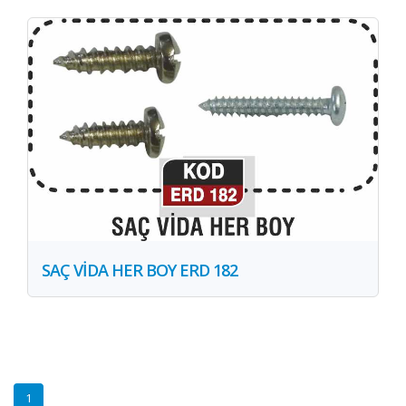
SAÇ VİDA HER BOY ERD 182
1