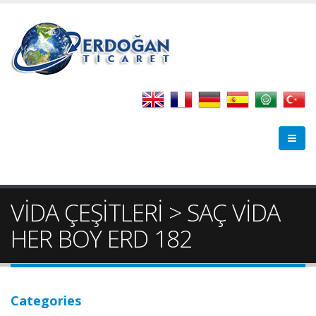
VİDA ÇEŞİTLERİ > SAÇ VİDA
HER BOY ERD 182
Categories