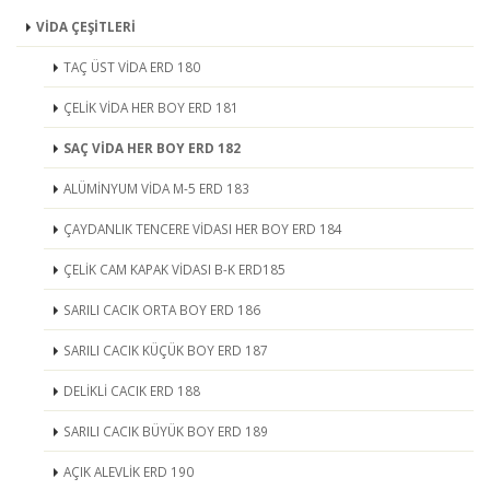
VİDA ÇEŞİTLERİ
TAÇ ÜST VİDA ERD 180
ÇELİK VİDA HER BOY ERD 181
SAÇ VİDA HER BOY ERD 182
ALÜMİNYUM VİDA M-5 ERD 183
ÇAYDANLIK TENCERE VİDASI HER BOY ERD 184
ÇELİK CAM KAPAK VİDASI B-K ERD185
SARILI CACIK ORTA BOY ERD 186
SARILI CACIK KÜÇÜK BOY ERD 187
DELİKLİ CACIK ERD 188
SARILI CACIK BÜYÜK BOY ERD 189
AÇIK ALEVLİK ERD 190