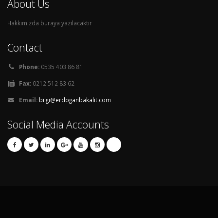
About Us
Hakkımızda buraya yazılacaktır
Contact
Phone:
0535 403 86 81
Fax:
0212 512 83 62
Email:
bilgi@erdoganbakalit.com
Social Media Accounts