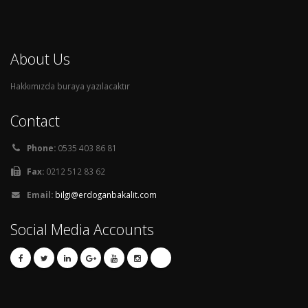
About Us
Hakkımızda buraya yazılacaktır
Contact
Phone:
0535 403 86 81
Fax:
0212 512 83 62
Email:
bilgi@erdoganbakalit.com
Social Media Accounts