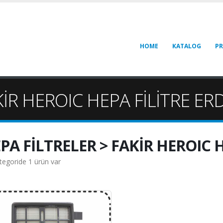
HOME
KATALOG
P
KİR HEROIC HEPA FİLİTRE ER
PA FİLTRELER > FAKİR HEROIC H
tegoride 1 ürün var