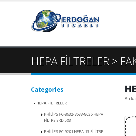
HEPA FİLTRELER > FA
HE
Categories
Bu ka
HEPA FİLTRELER
PHİLİPS FC-8632-8633-8636 HEPA
FİLTRE ERD 503
PHİLİPS FC-9201 HEPA-13-FİLİTRE