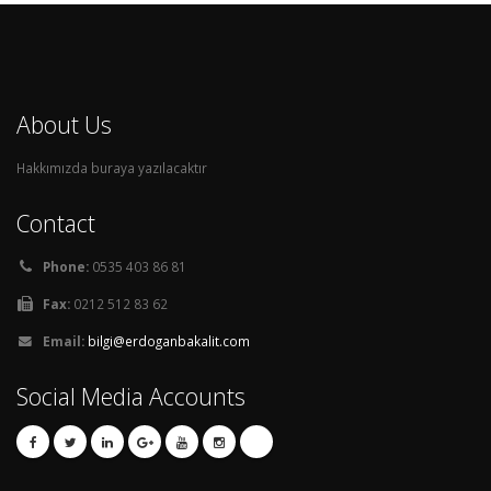
About Us
Hakkımızda buraya yazılacaktır
Contact
Phone:
0535 403 86 81
Fax:
0212 512 83 62
Email:
bilgi@erdoganbakalit.com
Social Media Accounts